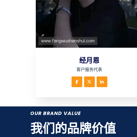
经月恩
客户服务代表
OUR BRAND VALUE
我们的品牌价值