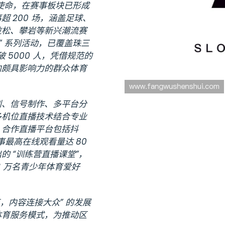
心使命，在赛事板块已形成
 200 场，涵盖足球、
拉松、攀岩等新兴潮流赛
” 系列活动，已覆盖珠三
 5000 人，凭借规范的
内颇具影响力的群众体育
划、信号制作、多平台分
多机位直播技术结合专业
，合作直播平台包括抖
事最高在线观看量达 80
 “训练营直播课堂”，
 万名青少年体育爱好
，内容连接大众” 的发展
体育服务模式，为推动区