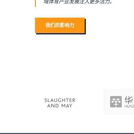
域体育产业发展注入更多活力。
我们的影响力