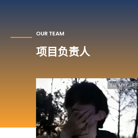
OUR TEAM
项目负责人