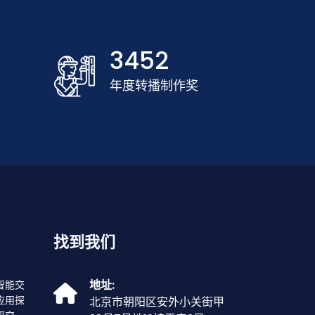
3452
年度转播制作奖
找到我们
地址:
智能交
应用探
北京市朝阳区安外小关街甲