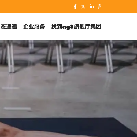
动态速递
企业服务
找到
ag8旗舰厅集团