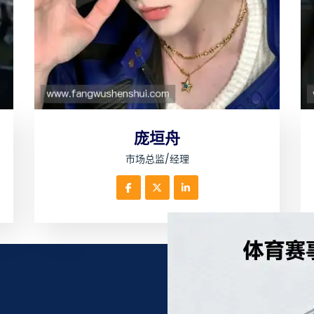
庞垣舟
市场总监/经理